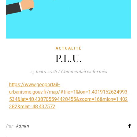
ACTUALITÉ
P.L.U.
sur P.L.U.
23 mars 2026
/
Commentaires fermés
https://www.geoportail-
urbanisme.gouv.fr/map/#tile=1&lon=1.4019152624993
534&lat=48.438705594428455&zoom=16&mlon=1.402
382&mlat=48.437572
Par
Admin