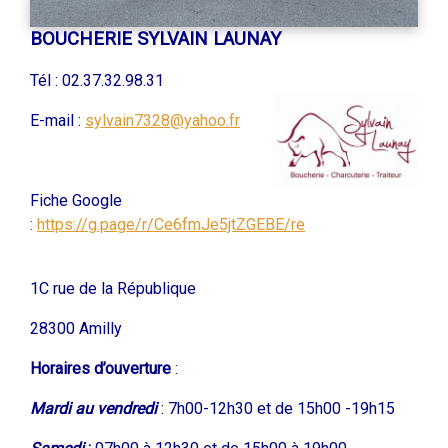
BOUCHERIE SYLVAIN LAUNAY
Tél : 02.37.32.98.31
E-mail :
sylvain7328@yahoo.fr
Fiche Google
:
https://g.page/r/Ce6fmJe5jtZGEBE/re
1C rue de la République
28300 Amilly
Horaires d’ouverture
:
Mardi au vendredi
: 7h00-12h30 et de 15h00 -19h15