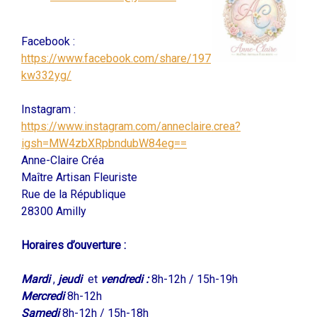
Facebook :
https://www.facebook.com/share/197
kw332yg/
Instagram :
https://www.instagram.com/anneclaire.crea?
igsh=MW4zbXRpbndubW84eg==
Anne-Claire Créa
Maître Artisan Fleuriste
Rue de la République
28300 Amilly
Horaires d’ouverture :
Mardi
,
jeudi
et
vendredi :
8h-12h / 15h-19h
Mercredi
8h-12h
Samedi
8h-12h / 15h-18h